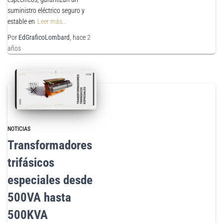
suministro eléctrico seguro y
estable en
Leer más…
Por
EdGraficoLombard
, hace
2
años
NOTICIAS
Transformadores
trifásicos
especiales desde
500VA hasta
500KVA