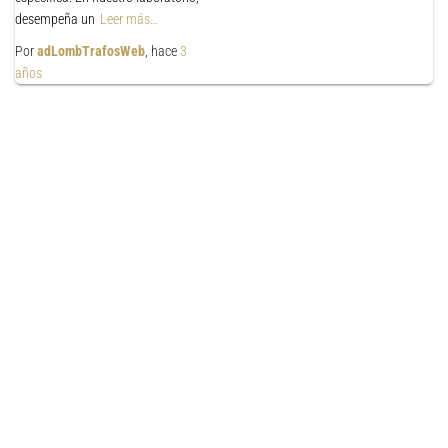
desempeña un
Leer más…
Por
adLombTrafosWeb
, hace
3
años