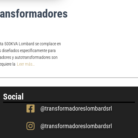
ransformadores
asta 500KVA Lombard se complace en
s diseñados específicamente para
madores y autotransformadores son
equiere la
Leer más…
Social
@transformadoreslombardsrl
@transformadoreslombardsrl